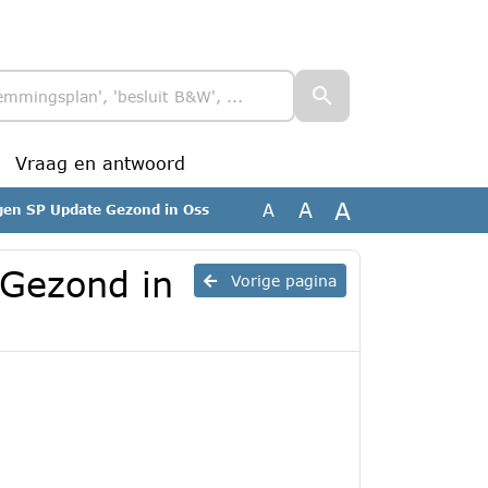
Vraag en antwoord
A
A
A
gen SP Update Gezond in Oss
 Gezond in
Vorige pagina