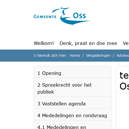
Ga naar de inhoud van deze pagina
Ga naar het zoeken
Ga naar het menu
Welkom!
Denk, praat en doe mee
Ve
U bevindt zich hier:
Home
Vergaderingen
Advies
t
1 Opening
O
2 Spreekrecht voor het
publiek
3 Vaststellen agenda
4 Mededelingen en rondvraag
4.1 Mededelingen en