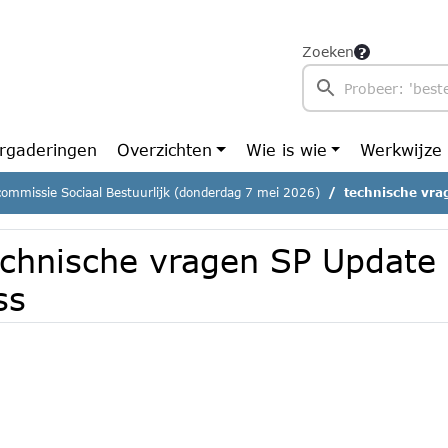
Zoeken
rgaderingen
Overzichten
Wie is wie
Werkwijze
commissie Sociaal Bestuurlijk (donderdag 7 mei 2026)
technische vra
echnische vragen SP Update
ss