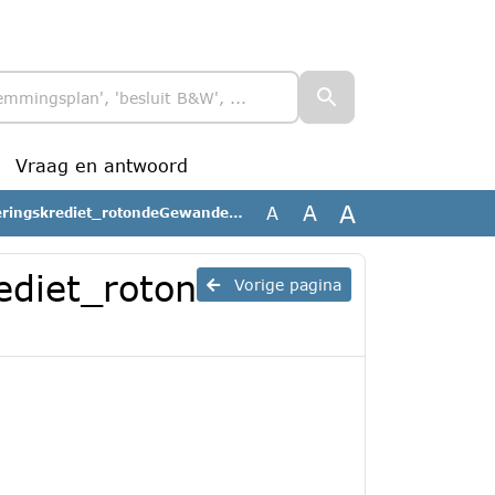
Vraag en antwoord
A
A
A
ringskrediet_rotondeGewandeweg
ediet_roton
Vorige pagina