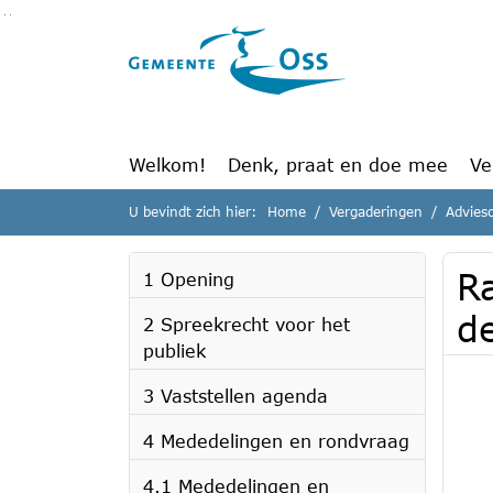
Ga naar de inhoud van deze pagina
Ga naar het zoeken
Ga naar het menu
Welkom!
Denk, praat en doe mee
Ve
U bevindt zich hier:
Home
Vergaderingen
Advies
R
1 Opening
d
2 Spreekrecht voor het
publiek
3 Vaststellen agenda
4 Mededelingen en rondvraag
4.1 Mededelingen en