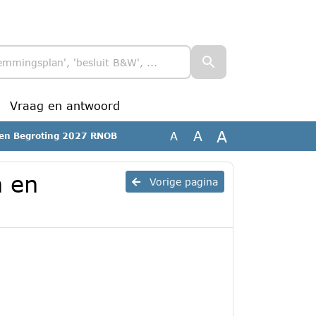
Vraag en antwoord
A
A
A
 en Begroting 2027 RNOB
n en
Vorige pagina