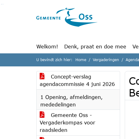
Ga naar de inhoud van deze pagina
Ga naar het zoeken
Ga naar het menu
Welkom!
Denk, praat en doe mee
Ve
U bevindt zich hier:
Home
Vergaderingen
Agenda
Concept-verslag
C
agendacommissie 4 juni 2026
B
1 Opening, afmeldingen,
mededelingen
Gemeente Oss -
Vergaderkompas voor
raadsleden