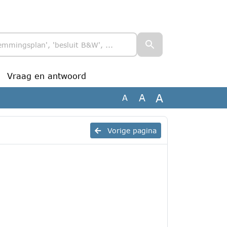
Vraag en antwoord
A
A
A
Vorige pagina