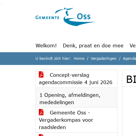
Ga naar de inhoud van deze pagina
Ga naar het zoeken
Ga naar het menu
Welkom!
Denk, praat en doe mee
Ve
U bevindt zich hier:
Home
Vergaderingen
Agenda
Concept-verslag
B
agendacommissie 4 juni 2026
1 Opening, afmeldingen,
mededelingen
Gemeente Oss -
Vergaderkompas voor
raadsleden