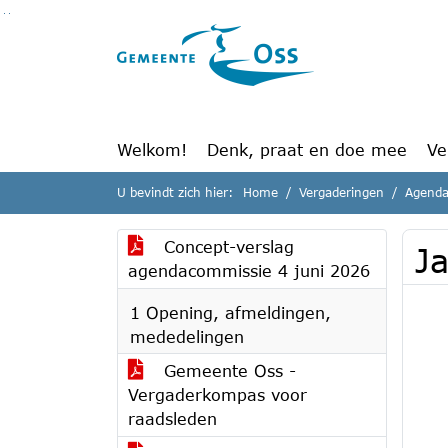
Ga naar de inhoud van deze pagina
Ga naar het zoeken
Ga naar het menu
Welkom!
Denk, praat en doe mee
Ve
U bevindt zich hier:
Home
Vergaderingen
Agenda
Concept-verslag
J
agendacommissie 4 juni 2026
1 Opening, afmeldingen,
mededelingen
Gemeente Oss -
Vergaderkompas voor
raadsleden