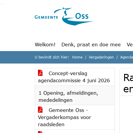
Ga naar de inhoud van deze pagina
Ga naar het zoeken
Ga naar het menu
Welkom!
Denk, praat en doe mee
Ve
U bevindt zich hier:
Home
Vergaderingen
Agenda
Concept-verslag
R
agendacommissie 4 juni 2026
e
1 Opening, afmeldingen,
mededelingen
Gemeente Oss -
Vergaderkompas voor
raadsleden