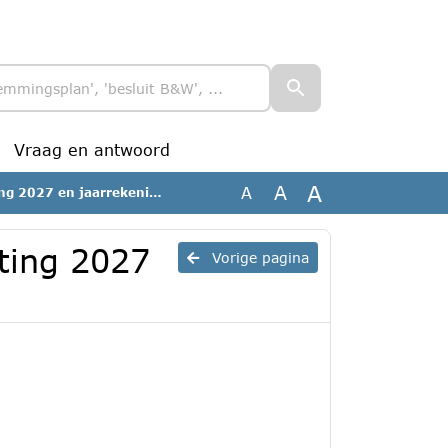
Vraag en antwoord
A
A
A
027 en jaarrekening 2025
ting 2027
Vorige pagina