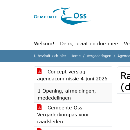
Ga naar de inhoud van deze pagina
Ga naar het zoeken
Ga naar het menu
Welkom!
Denk, praat en doe mee
Ve
U bevindt zich hier:
Home
Vergaderingen
Agenda
Concept-verslag
R
agendacommissie 4 juni 2026
(
1 Opening, afmeldingen,
mededelingen
Gemeente Oss -
Vergaderkompas voor
raadsleden