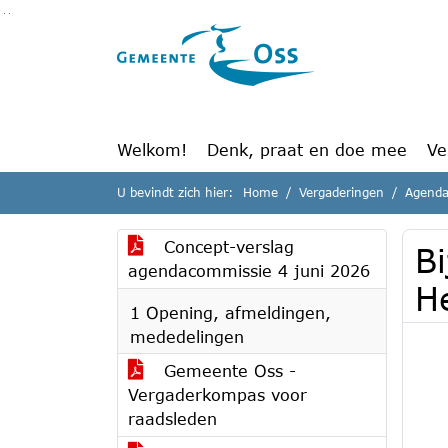
Ga naar de inhoud van deze pagina
Ga naar het zoeken
Ga naar het menu
Welkom!
Denk, praat en doe mee
Ve
U bevindt zich hier:
Home
Vergaderingen
Agenda
Concept-verslag
B
agendacommissie 4 juni 2026
H
1 Opening, afmeldingen,
mededelingen
Gemeente Oss -
Vergaderkompas voor
raadsleden