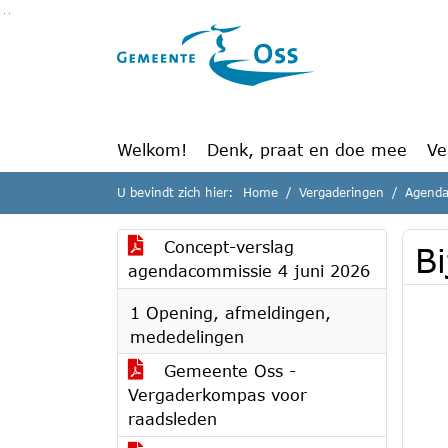
Ga naar de inhoud van deze pagina
Ga naar het zoeken
Ga naar het menu
Welkom!
Denk, praat en doe mee
Ve
U bevindt zich hier:
Home
Vergaderingen
Agenda
Concept-verslag
B
agendacommissie 4 juni 2026
1 Opening, afmeldingen,
mededelingen
Gemeente Oss -
Vergaderkompas voor
raadsleden