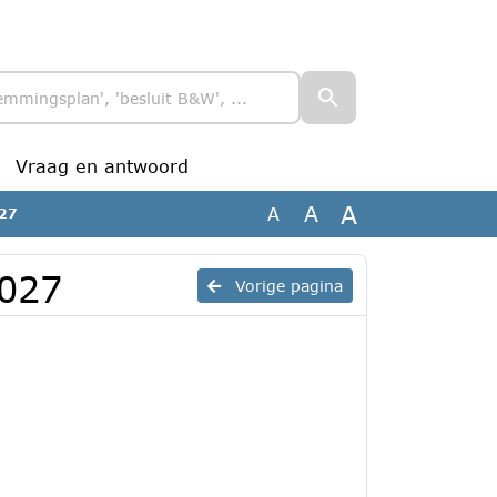
Vraag en antwoord
A
A
A
27
027
Vorige pagina