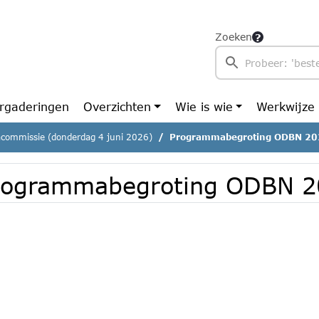
Zoeken
rgaderingen
Overzichten
Wie is wie
Werkwijze
commissie (donderdag 4 juni 2026)
Programmabegroting ODBN 20
rogrammabegroting ODBN 2