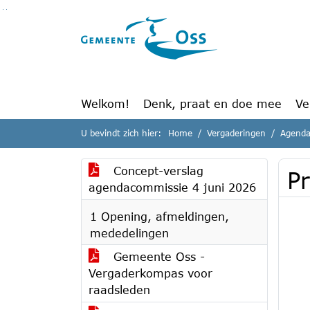
Ga naar de inhoud van deze pagina
Ga naar het zoeken
Ga naar het menu
Welkom!
Denk, praat en doe mee
Ve
U bevindt zich hier:
Home
Vergaderingen
Agenda
Concept-verslag
P
agendacommissie 4 juni 2026
1 Opening, afmeldingen,
mededelingen
Gemeente Oss -
Vergaderkompas voor
raadsleden