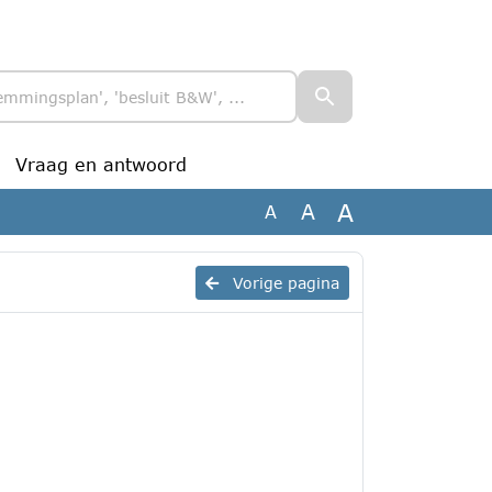
Vraag en antwoord
A
A
A
Vorige pagina