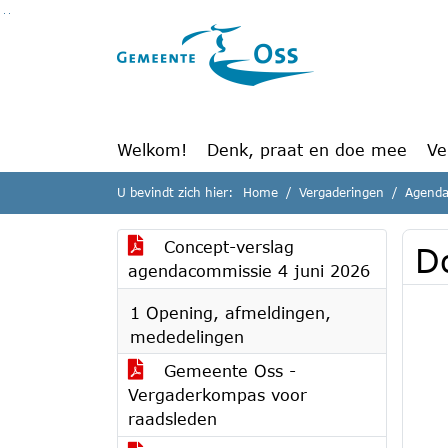
Ga naar de inhoud van deze pagina
Ga naar het zoeken
Ga naar het menu
Welkom!
Denk, praat en doe mee
Ve
U bevindt zich hier:
Home
Vergaderingen
Agenda
Concept-verslag
D
agendacommissie 4 juni 2026
1 Opening, afmeldingen,
mededelingen
Gemeente Oss -
Vergaderkompas voor
raadsleden