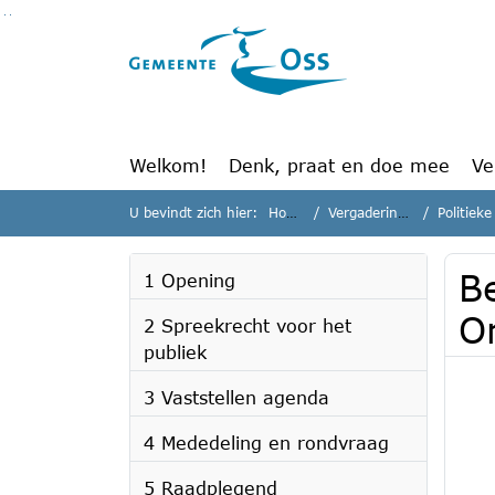
Ga naar de inhoud van deze pagina
Ga naar het zoeken
Ga naar het menu
Welkom!
Denk, praat en doe mee
Ve
U bevindt zich hier:
Home
Vergaderingen
Politieke
Be
1 Opening
O
2 Spreekrecht voor het
publiek
3 Vaststellen agenda
4 Mededeling en rondvraag
5 Raadplegend