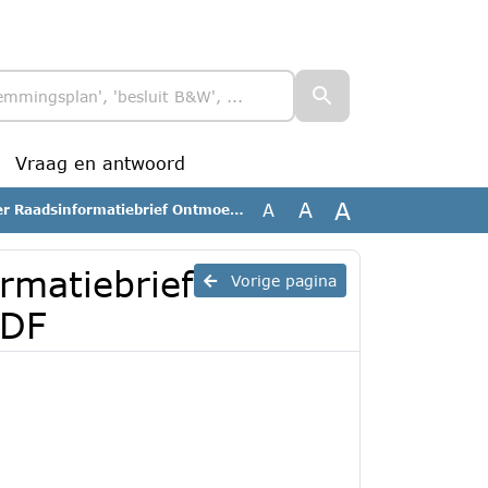
Vraag en antwoord
A
A
A
sinformatiebrief Ontmoeten Oss Noord-West.PDF
ormatiebrief
Vorige pagina
PDF