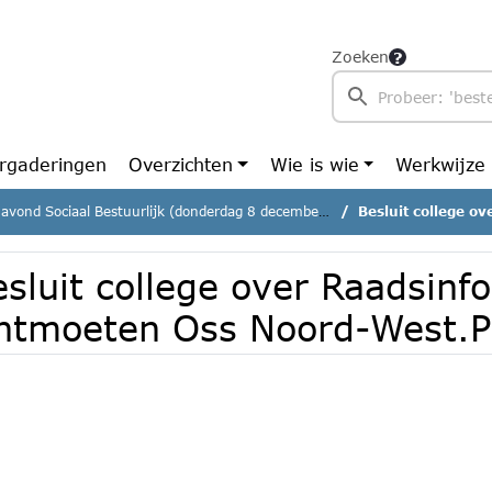
Zoeken
rgaderingen
Overzichten
Wie is wie
Werkwijze
 avond Sociaal Bestuurlijk (donderdag 8 december 2022)
Besluit college over Raad
sluit college over Raadsinf
ntmoeten Oss Noord-West.