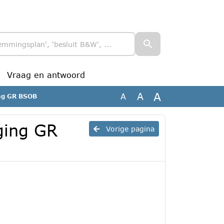
Vraag en antwoord
A
A
A
ing GR BSOB
ging GR
Vorige pagina