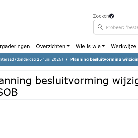
Zoeken
rgaderingen
Overzichten
Wie is wie
Werkwijze
teraad (donderdag 25 juni 2026)
Planning besluitvorming wijzig
lanning besluitvorming wijzi
SOB