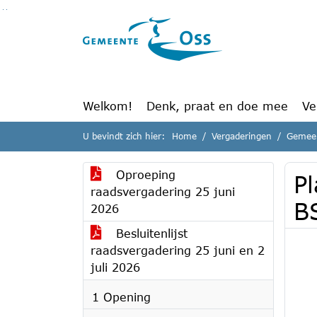
Ga naar de inhoud van deze pagina
Ga naar het zoeken
Ga naar het menu
Welkom!
Denk, praat en doe mee
Ve
U bevindt zich hier:
Home
Vergaderingen
Gemeen
Oproeping
P
raadsvergadering 25 juni
B
2026
Besluitenlijst
raadsvergadering 25 juni en 2
juli 2026
1 Opening