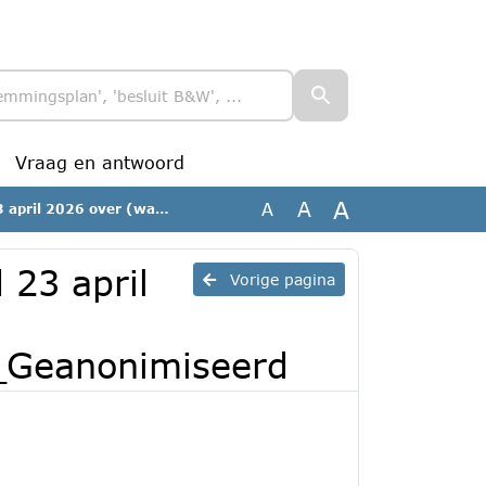
Vraag en antwoord
A
A
A
)bodemkwaliteitskaart_Geanonimiseerd
23 april
Vorige pagina
_Geanonimiseerd