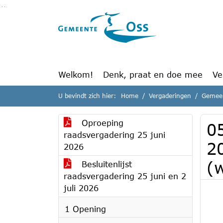
Ga naar de inhoud van deze pagina
Ga naar het zoeken
Ga naar het menu
Welkom!
Denk, praat en doe mee
Ve
U bevindt zich hier:
Home
Vergaderingen
Gemeen
Oproeping
0
raadsvergadering 25 juni
2
2026
(
Besluitenlijst
raadsvergadering 25 juni en 2
juli 2026
1 Opening