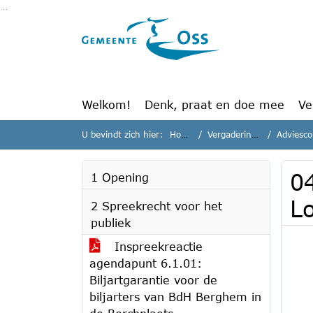
Ga naar de inhoud van deze pagina
Ga naar het zoeken
Ga naar het menu
Welkom!
Denk, praat en doe mee
Ve
U bevindt zich hier:
Home
Vergaderingen
Adviescom
04
1 Opening
L
2 Spreekrecht voor het
publiek
Inspreekreactie
agendapunt 6.1.01:
Biljartgarantie voor de
biljarters van BdH Berghem in