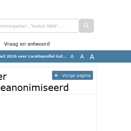
Vraag en antwoord
A
A
A
over Locatieprofiel Geffense Plas_geanonimiseerd
er
Vorige pagina
_geanonimiseerd