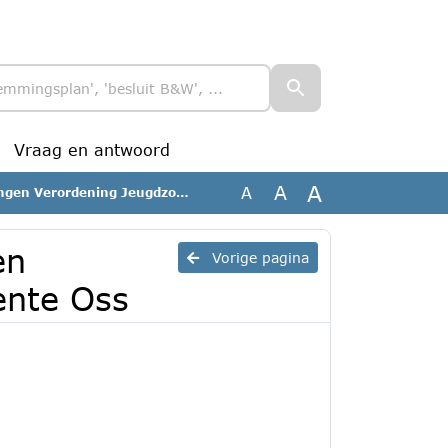
Vraag en antwoord
A
A
A
erordening Jeugdzorg gemeente Oss
en
Vorige pagina
ente Oss