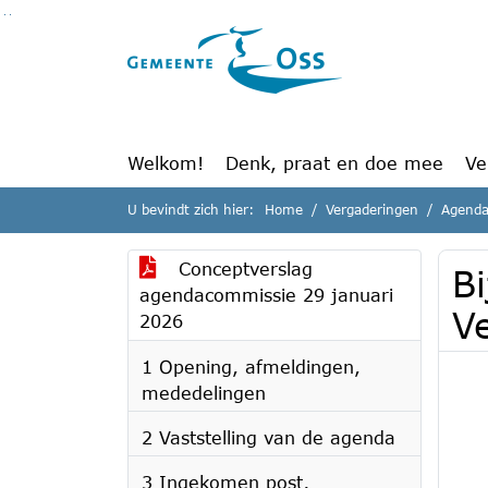
Ga naar de inhoud van deze pagina
Ga naar het zoeken
Ga naar het menu
Welkom!
Denk, praat en doe mee
Ve
U bevindt zich hier:
Home
Vergaderingen
Agenda
Conceptverslag
Bi
agendacommissie 29 januari
V
2026
1 Opening, afmeldingen,
mededelingen
2 Vaststelling van de agenda
3 Ingekomen post,