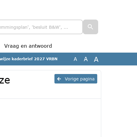
Vraag en antwoord
A
A
A
swijze kaderbrief 2027 VRBN
ze
Vorige pagina