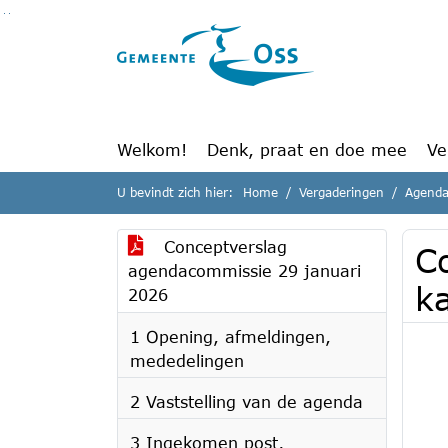
Ga naar de inhoud van deze pagina
Ga naar het zoeken
Ga naar het menu
Welkom!
Denk, praat en doe mee
Ve
U bevindt zich hier:
Home
Vergaderingen
Agenda
Conceptverslag
C
agendacommissie 29 januari
k
2026
1 Opening, afmeldingen,
mededelingen
2 Vaststelling van de agenda
3 Ingekomen post,