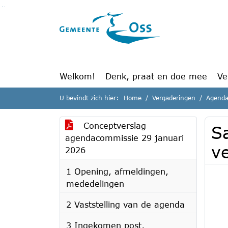
Ga naar de inhoud van deze pagina
Ga naar het zoeken
Ga naar het menu
Welkom!
Denk, praat en doe mee
Ve
U bevindt zich hier:
Home
Vergaderingen
Agenda
Conceptverslag
S
agendacommissie 29 januari
v
2026
1 Opening, afmeldingen,
mededelingen
2 Vaststelling van de agenda
3 Ingekomen post,