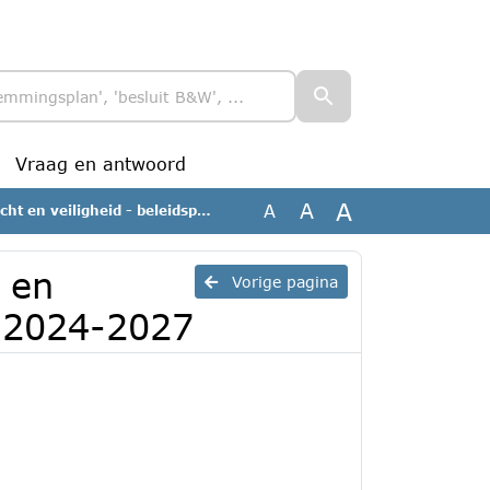
Vraag en antwoord
A
A
A
igheid - beleidsplan VRBN 2024-2027
 en
Vorige pagina
N 2024-2027