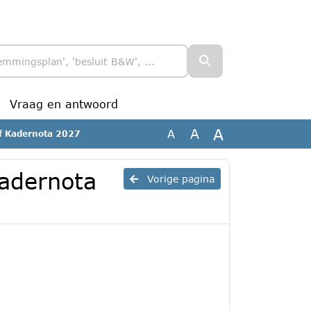
Vraag en antwoord
A
A
A
ef Kadernota 2027
Kadernota
Vorige pagina