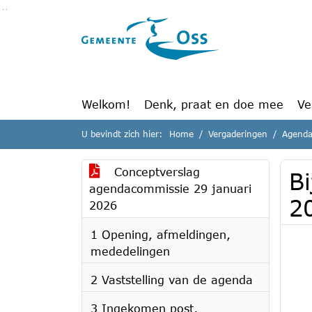
Ga naar de inhoud van deze pagina
Ga naar het zoeken
Ga naar het menu
Welkom!
Denk, praat en doe mee
Ve
U bevindt zich hier:
Home
Vergaderingen
Agenda
Conceptverslag
Bi
agendacommissie 29 januari
2
2026
1 Opening, afmeldingen,
mededelingen
2 Vaststelling van de agenda
3 Ingekomen post,