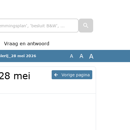
Vraag en antwoord
A
A
A
alerij_28 mei 2026
_28 mei
Vorige pagina