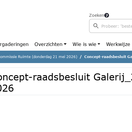
Zoeken
rgaderingen
Overzichten
Wie is wie
Werkwijze
commissie Ruimte (donderdag 21 mei 2026)
Concept-raadsbesluit G
oncept-raadsbesluit Galerij
026