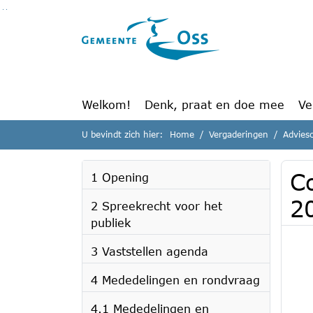
Ga naar de inhoud van deze pagina
Ga naar het zoeken
Ga naar het menu
Welkom!
Denk, praat en doe mee
Ve
U bevindt zich hier:
Home
Vergaderingen
Advies
C
1 Opening
2
2 Spreekrecht voor het
publiek
3 Vaststellen agenda
4 Mededelingen en rondvraag
4.1 Mededelingen en