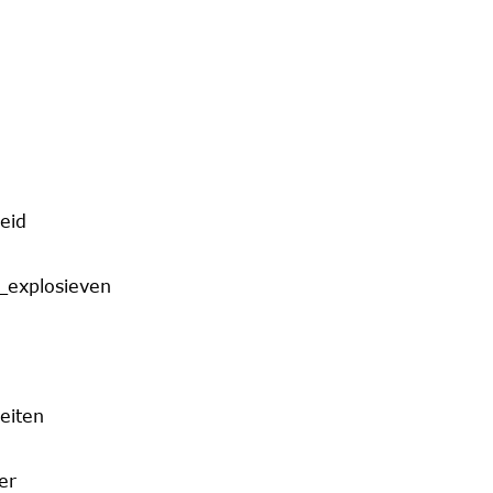
eid
_explosieven
eiten
er