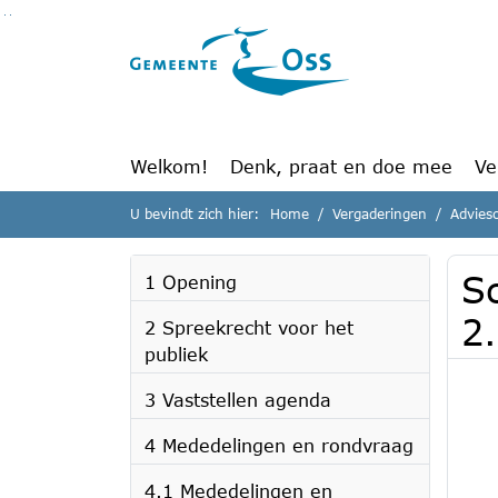
Ga naar de inhoud van deze pagina
Ga naar het zoeken
Ga naar het menu
Welkom!
Denk, praat en doe mee
Ve
U bevindt zich hier:
Home
Vergaderingen
Advies
S
1 Opening
2
2 Spreekrecht voor het
publiek
3 Vaststellen agenda
4 Mededelingen en rondvraag
4.1 Mededelingen en