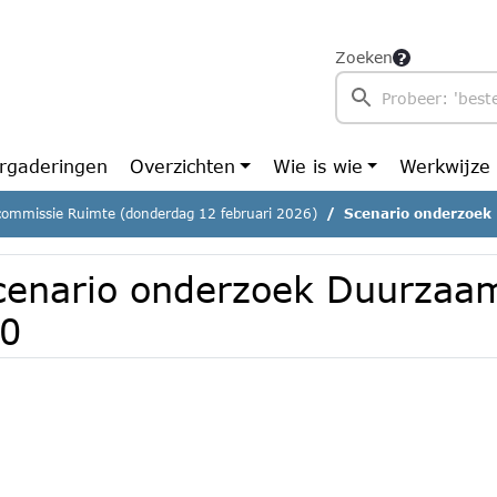
Zoeken
rgaderingen
Overzichten
Wie is wie
Werkwijze
commissie Ruimte (donderdag 12 februari 2026)
Scenario onderzoek
cenario onderzoek Duurzaam
.0