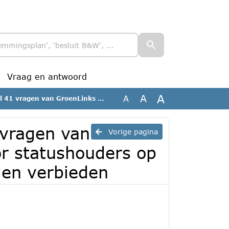
Vraag en antwoord
A
A
A
rang voor statushouders op een sociale huurwoning te willen verbieden
 vragen van
Vorige pagina
r statushouders op
len verbieden