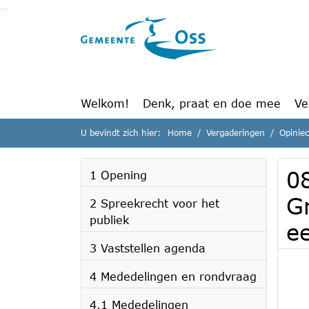
Ga naar de inhoud van deze pagina
Ga naar het zoeken
Ga naar het menu
Welkom!
Denk, praat en doe mee
Ve
U bevindt zich hier:
Home
Vergaderingen
Opinie
0
1 Opening
G
2 Spreekrecht voor het
publiek
ee
3 Vaststellen agenda
4 Mededelingen en rondvraag
4.1 Mededelingen