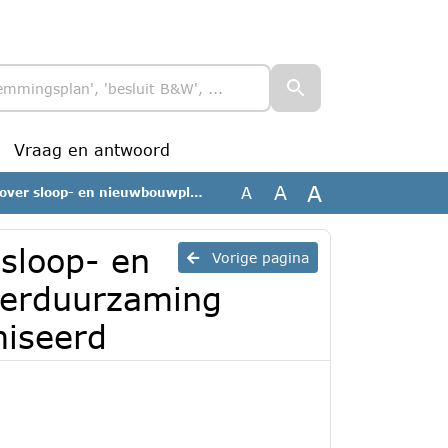
Vraag en antwoord
A
A
A
 Mooiland en verduurzaming eengezinswoningen_geanonimiseerd
 sloop- en
Vorige pagina
verduurzaming
iseerd