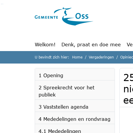
Ga naar de inhoud van deze pagina
Ga naar het zoeken
Ga naar het menu
Welkom!
Denk, praat en doe mee
Ve
U bevindt zich hier:
Home
Vergaderingen
Opinie
2
1 Opening
n
2 Spreekrecht voor het
publiek
e
3 Vaststellen agenda
4 Mededelingen en rondvraag
4.1 Mededelingen