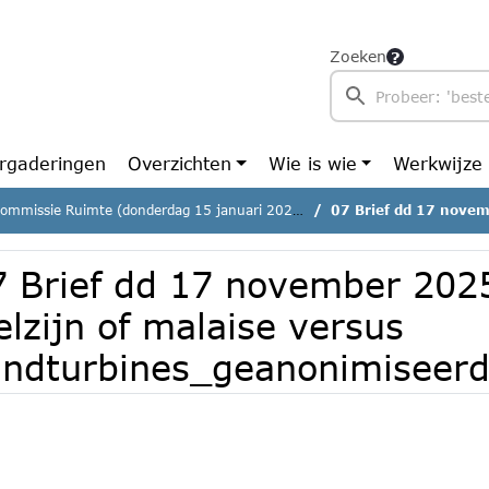
Zoeken
rgaderingen
Overzichten
Wie is wie
Werkwijze
ommissie Ruimte (donderdag 15 januari 2026)
07 Brief dd 17 november 2025 over ons 
7 Brief dd 17 november 202
lzijn of malaise versus
indturbines_geanonimiseerd