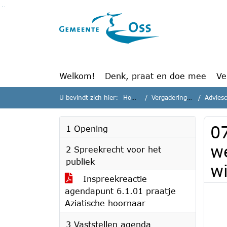
Ga naar de inhoud van deze pagina
Ga naar het zoeken
Ga naar het menu
Welkom!
Denk, praat en doe mee
Ve
U bevindt zich hier:
Home
Vergaderingen
Adviesc
0
1 Opening
we
2 Spreekrecht voor het
publiek
w
Inspreekreactie
agendapunt 6.1.01 praatje
Aziatische hoornaar
3 Vaststellen agenda