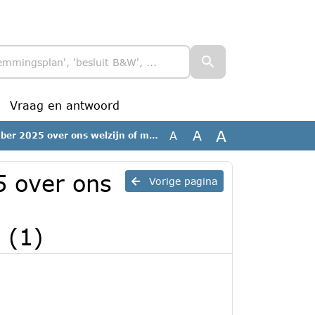
Vraag en antwoord
A
A
A
welzijn of malaise versus windturbines_geanonimiseerd (1)
5 over ons
Vorige pagina
 (1)