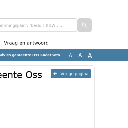
Vraag en antwoord
A
A
A
ies gemeente Oss Kadernota 2027 GR-KCV
eente Oss
Vorige pagina