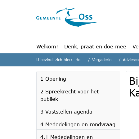
Ga naar de inhoud van deze pagina
Ga naar het zoeken
Ga naar het menu
Welkom!
Denk, praat en doe mee
Ve
U bevindt zich hier:
Home
Vergaderingen
Adviescom
B
1 Opening
K
2 Spreekrecht voor het
publiek
3 Vaststellen agenda
4 Mededelingen en rondvraag
4.1 Mededelingen en