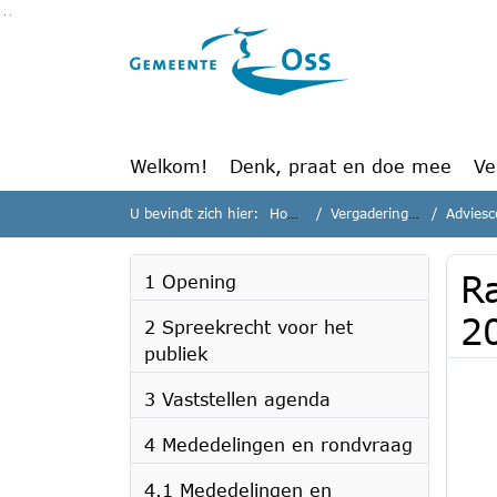
Ga naar de inhoud van deze pagina
Ga naar het zoeken
Ga naar het menu
Welkom!
Denk, praat en doe mee
Ve
U bevindt zich hier:
Home
Vergaderingen
Adviesco
R
1 Opening
2
2 Spreekrecht voor het
publiek
3 Vaststellen agenda
4 Mededelingen en rondvraag
4.1 Mededelingen en