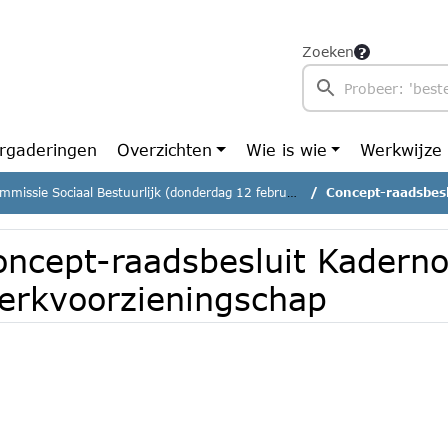
Zoeken
rgaderingen
Overzichten
Wie is wie
Werkwijze
missie Sociaal Bestuurlijk (donderdag 12 februari 2026)
Concept-raadsbesluit
oncept-raadsbesluit Kadern
erkvoorzieningschap