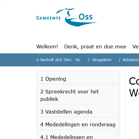
Ga naar de inhoud van deze pagina
Ga naar het zoeken
Ga naar het menu
Welkom!
Denk, praat en doe mee
Ve
U bevindt zich hier:
Home
Vergaderingen
Adviescom
C
1 Opening
W
2 Spreekrecht voor het
publiek
3 Vaststellen agenda
4 Mededelingen en rondvraag
4.1 Mededelingen en