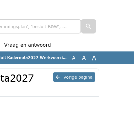
Vraag en antwoord
A
A
A
 Kadernota2027 Werkvoorzieningschap
ota2027
Vorige pagina