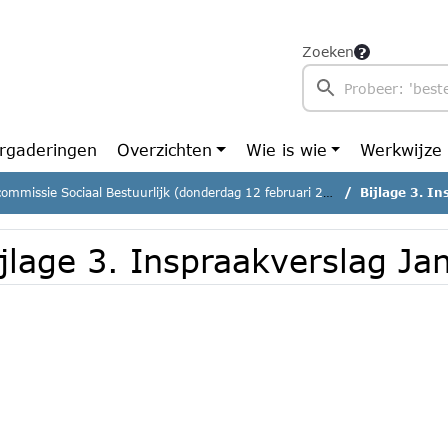
Zoeken
rgaderingen
Overzichten
Wie is wie
Werkwijze
ommissie Sociaal Bestuurlijk (donderdag 12 februari 2026)
Bijlage 3. I
jlage 3. Inspraakverslag Ja