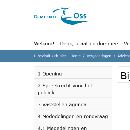
Ga naar de inhoud van deze pagina
Ga naar het zoeken
Ga naar het menu
Welkom!
Denk, praat en doe mee
Ve
U bevindt zich hier:
Home
Vergaderingen
Adviesc
Bi
1 Opening
2 Spreekrecht voor het
publiek
3 Vaststellen agenda
4 Mededelingen en rondvraag
4.1 Mededelingen en