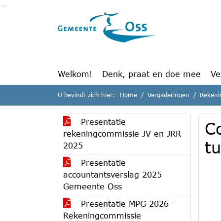
Ga naar de inhoud van deze pagina
Ga naar het zoeken
Ga naar het menu
Welkom!
Denk, praat en doe mee
Ve
U bevindt zich hier:
Home
Vergaderingen
Rekeni
Presentatie
Co
rekeningcommissie JV en JRR
t
2025
Presentatie
accountantsverslag 2025
Gemeente Oss
Presentatie MPG 2026 -
Rekeningcommissie