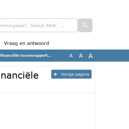
Vraag en antwoord
A
A
A
nciële tussenrapportage 2026
inanciële
Vorige pagina