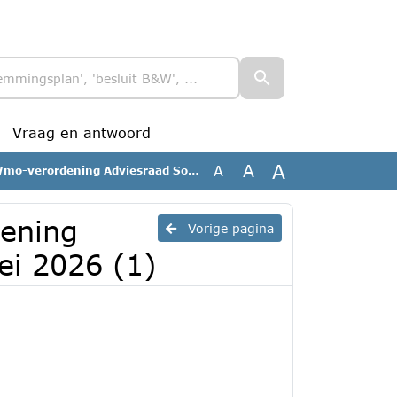
Vraag en antwoord
A
A
A
rdening Adviesraad Sociaal Domein mei 2026 (1)
dening
Vorige pagina
ei 2026 (1)