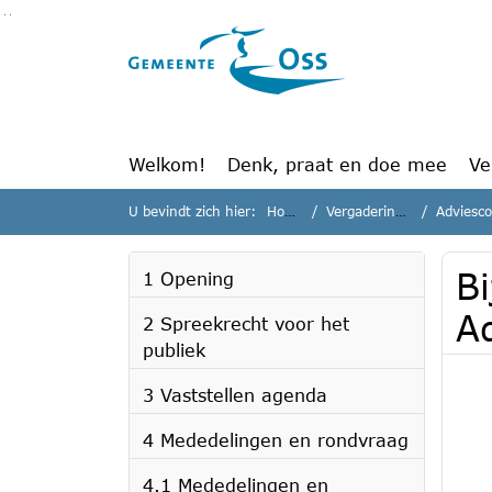
Ga naar de inhoud van deze pagina
Ga naar het zoeken
Ga naar het menu
Welkom!
Denk, praat en doe mee
Ve
U bevindt zich hier:
Home
Vergaderingen
Adviescom
B
1 Opening
A
2 Spreekrecht voor het
publiek
3 Vaststellen agenda
4 Mededelingen en rondvraag
4.1 Mededelingen en