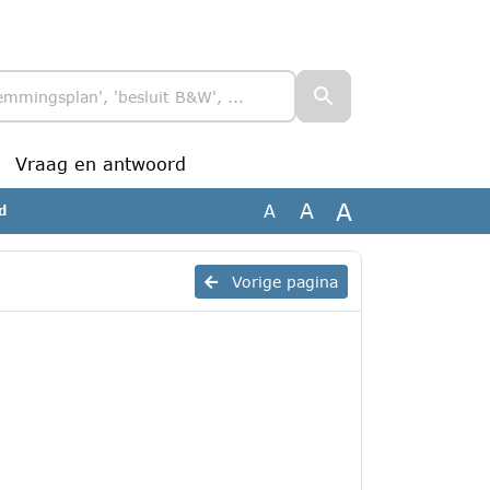
Vraag en antwoord
A
A
A
d
Vorige pagina