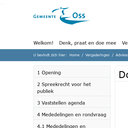
Ga naar de inhoud van deze pagina
Ga naar het zoeken
Ga naar het menu
Welkom!
Denk, praat en doe mee
Ve
U bevindt zich hier:
Home
Vergaderingen
Advies
D
1 Opening
2 Spreekrecht voor het
publiek
3 Vaststellen agenda
4 Mededelingen en rondvraag
4.1 Mededelingen en