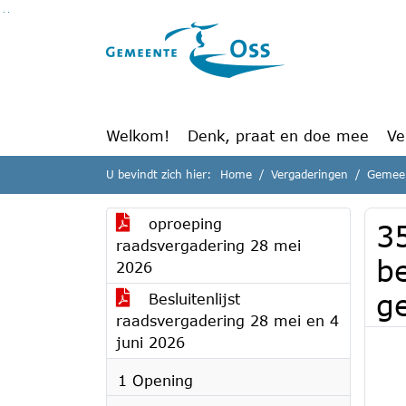
Ga naar de inhoud van deze pagina
Ga naar het zoeken
Ga naar het menu
Welkom!
Denk, praat en doe mee
Ve
U bevindt zich hier:
Home
Vergaderingen
Gemeen
oproeping
3
raadsvergadering 28 mei
be
2026
g
Besluitenlijst
raadsvergadering 28 mei en 4
juni 2026
1 Opening