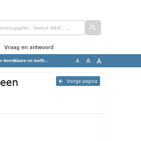
Vraag en antwoord
A
A
A
efbare gemeente_geanonimiseerd
 een
Vorige pagina