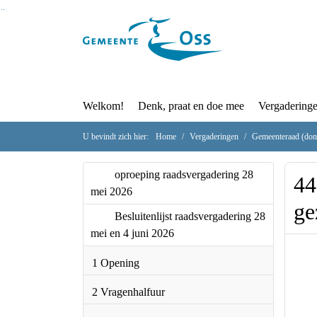
Ga naar de inhoud van deze pagina
Ga naar het zoeken
Ga naar het menu
Welkom!
Denk, praat en doe mee
Ve
U bevindt zich hier:
Home
Vergaderingen
Gemeen
oproeping
4
raadsvergadering 28 mei
d
2026
v
Besluitenlijst
raadsvergadering 28 mei en 4
juni 2026
1 Opening