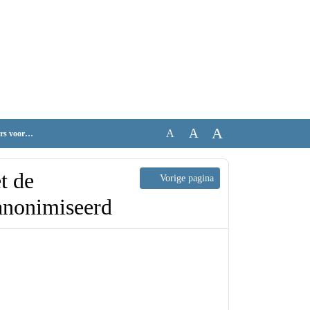
Vraag en antwoord
A
A
A
van inwoners voorop_geanonimiseerd
over zet
Vorige pagina