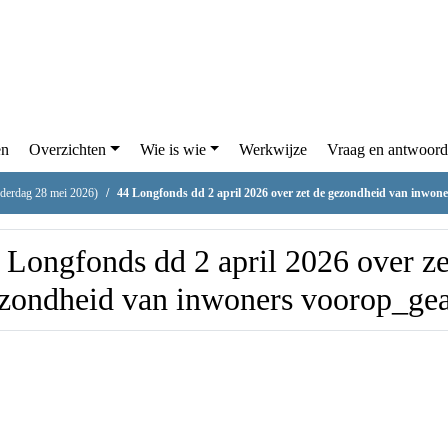
rgaderingen
Overzichten
Wie is wie
Werkwijze
teraad (donderdag 28 mei 2026)
44 Longfonds dd 2 april 2026 over zet de gezondheid 
4 Longfonds dd 2 april 2026 
e gezondheid van inwoners
oorop_geanonimiseerd