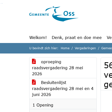
Ga naar de inhoud van deze pagina
Ga naar het zoeken
Ga naar het menu
Welkom!
Denk, praat en doe mee
Ve
U bevindt zich hier:
Home
Vergaderingen
Gemeen
oproeping
5
raadsvergadering 28 mei
v
2026
g
Besluitenlijst
raadsvergadering 28 mei en 4
juni 2026
1 Opening