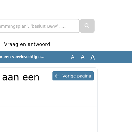
Vraag en antwoord
A
A
A
 gezonde gemeente_geanonimiseerd
 aan een
Vorige pagina