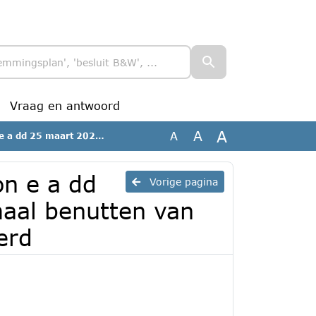
Vraag en antwoord
A
A
A
benutten van publieke inkoop_geanonimiseerd
n e a dd
Vorige pagina
maal benutten van
erd