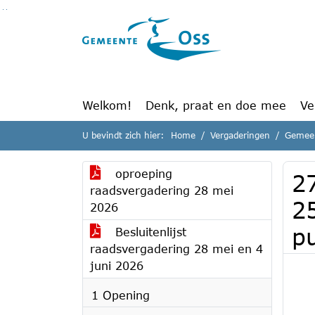
Ga naar de inhoud van deze pagina
Ga naar het zoeken
Ga naar het menu
Welkom!
Denk, praat en doe mee
Ve
U bevindt zich hier:
Home
Vergaderingen
Gemeen
oproeping
2
raadsvergadering 28 mei
2
2026
p
Besluitenlijst
raadsvergadering 28 mei en 4
juni 2026
1 Opening