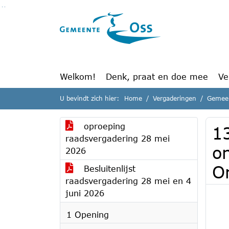
Ga naar de inhoud van deze pagina
Ga naar het zoeken
Ga naar het menu
Welkom!
Denk, praat en doe mee
Ve
U bevindt zich hier:
Home
Vergaderingen
Gemeen
oproeping
1
raadsvergadering 28 mei
o
2026
O
Besluitenlijst
raadsvergadering 28 mei en 4
juni 2026
1 Opening