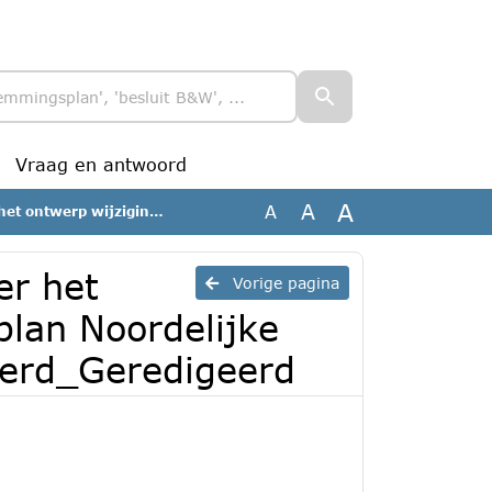
Vraag en antwoord
A
A
A
ijke Ontsluitingsweg_geanonimiseerd_Geredigeerd
er het
Vorige pagina
lan Noordelijke
eerd_Geredigeerd