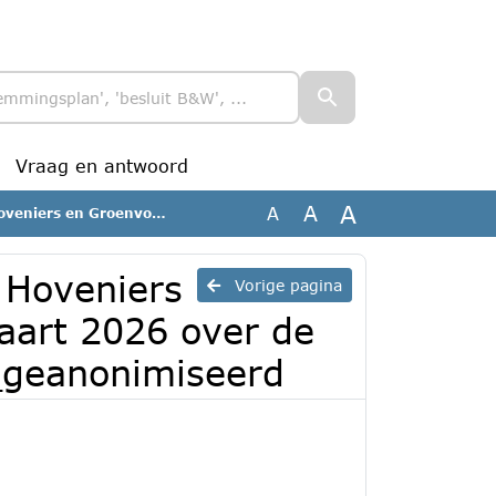
Vraag en antwoord
A
A
A
over de gemeenteraadsverkiezingen _geanonimiseerd
 Hoveniers
Vorige pagina
aart 2026 over de
_geanonimiseerd