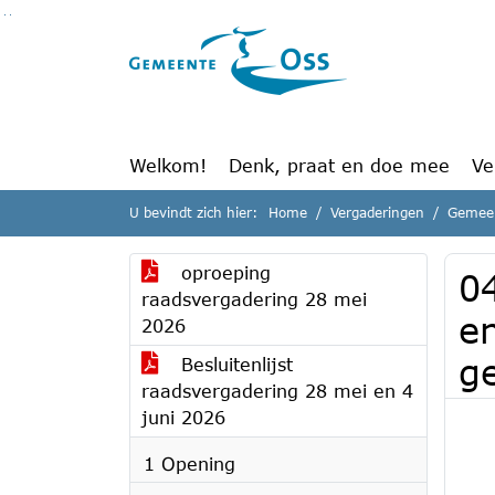
Ga naar de inhoud van deze pagina
Ga naar het zoeken
Ga naar het menu
Welkom!
Denk, praat en doe mee
Ve
U bevindt zich hier:
Home
Vergaderingen
Gemeen
oproeping
0
raadsvergadering 28 mei
e
2026
g
Besluitenlijst
raadsvergadering 28 mei en 4
juni 2026
1 Opening