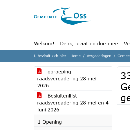
Ga naar de inhoud van deze pagina
Ga naar het zoeken
Ga naar het menu
Welkom!
Denk, praat en doe mee
Ve
U bevindt zich hier:
Home
Vergaderingen
Gemeen
oproeping
3
raadsvergadering 28 mei
G
2026
g
Besluitenlijst
raadsvergadering 28 mei en 4
juni 2026
1 Opening