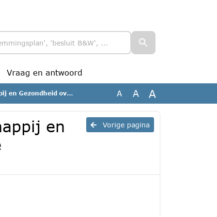
Vraag en antwoord
A
A
A
en gezonde gemeente_geanonimiseerd
appij en
Vorige pagina
e