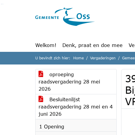
Ga naar de inhoud van deze pagina
Ga naar het zoeken
Ga naar het menu
Welkom!
Denk, praat en doe mee
Ve
U bevindt zich hier:
Home
Vergaderingen
Gemeen
oproeping
3
raadsvergadering 28 mei
B
2026
V
Besluitenlijst
raadsvergadering 28 mei en 4
juni 2026
1 Opening