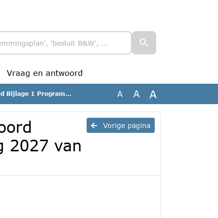
Vraag en antwoord
A
A
A
roting 2027 van VRBN_geanonimiseerd
oord
Vorige pagina
g 2027 van