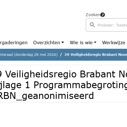
Zoeken
rgaderingen
Overzichten
Wie is wie
Werkwijze
teraad (donderdag 28 mei 2026)
39 Veiligheidsregio Brabant Noord Bijlage 1 Programmabeg
9 Veiligheidsregio Brabant N
ijlage 1 Programmabegrotin
RBN_geanonimiseerd