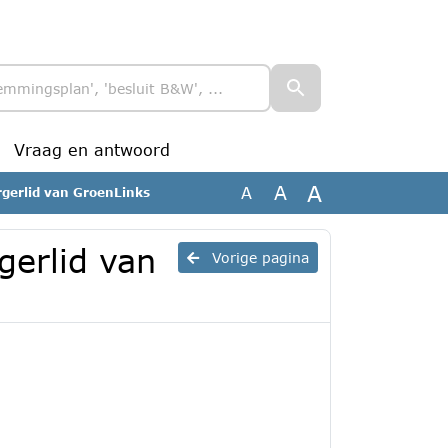
Vraag en antwoord
A
A
A
gerlid van GroenLinks
gerlid van
Vorige pagina