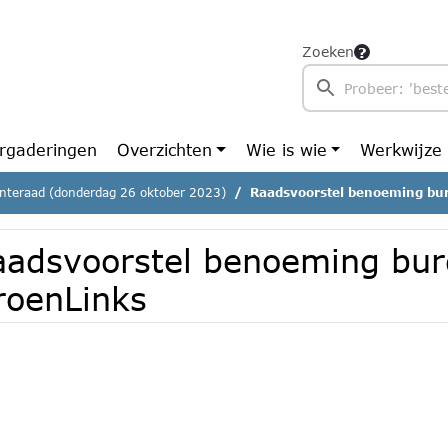
Zoeken
rgaderingen
Overzichten
Wie is wie
Werkwijze
teraad (donderdag 26 oktober 2023)
Raadsvoorstel benoeming bur
aadsvoorstel benoeming bur
roenLinks