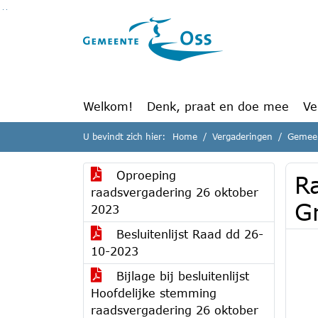
Ga naar de inhoud van deze pagina
Ga naar het zoeken
Ga naar het menu
Welkom!
Denk, praat en doe mee
Ve
U bevindt zich hier:
Home
Vergaderingen
Gemeen
Oproeping
R
raadsvergadering 26 oktober
G
2023
Besluitenlijst Raad dd 26-
10-2023
Bijlage bij besluitenlijst
Hoofdelijke stemming
raadsvergadering 26 oktober