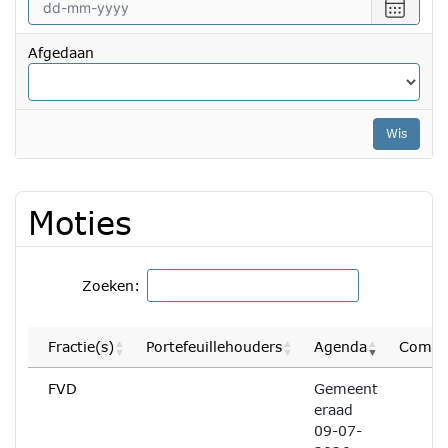
vanaf
Selecte
een
datum
Afgedaan
tot
en
met
Wis
Moties
Zoeken:
Fractie(s)
Portefeuillehouders
Agenda
Commis
FVD
Gemeent
eraad
09-07-