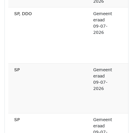
2026
SP, DDO
Gemeent
eraad
09-07-
2026
SP
Gemeent
eraad
09-07-
2026
SP
Gemeent
eraad
09-07-