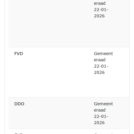
eraad
22-01-
2026
FVD
Gemeent
eraad
22-01-
2026
DDO
Gemeent
eraad
22-01-
2026