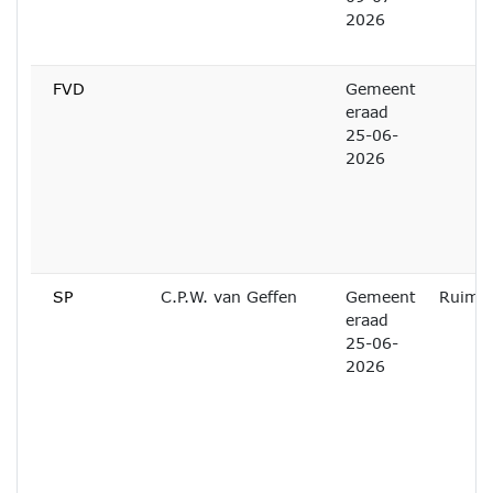
2026
FVD
Gemeent
eraad
25-06-
2026
SP
C.P.W. van Geffen
Gemeent
Ruimt
eraad
25-06-
2026