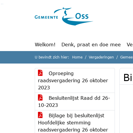
Ga naar de inhoud van deze pagina
Ga naar het zoeken
Ga naar het menu
Welkom!
Denk, praat en doe mee
Ve
U bevindt zich hier:
Home
Vergaderingen
Gemeen
Oproeping
B
raadsvergadering 26 oktober
2023
Besluitenlijst Raad dd 26-
10-2023
Bijlage bij besluitenlijst
Hoofdelijke stemming
raadsvergadering 26 oktober