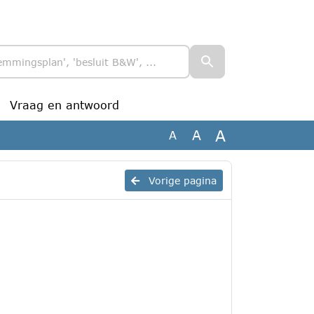
Vraag en antwoord
A
A
A
Vorige pagina