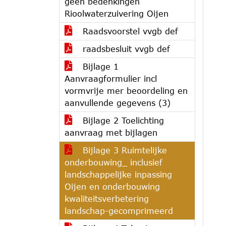
geen bedenkingen
Rioolwaterzuivering Oijen
Raadsvoorstel vvgb def
raadsbesluit vvgb def
Bijlage 1
Aanvraagformulier incl
vormvrije mer beoordeling en
aanvullende gegevens (3)
Bijlage 2 Toelichting
aanvraag met bijlagen
Bijlage 3 Ruimtelijke
onderbouwing_ inclusief
landschappelijke inpassing
Oijen en onderbouwing
kwaliteitsverbetering
landschap-gecomprimeerd