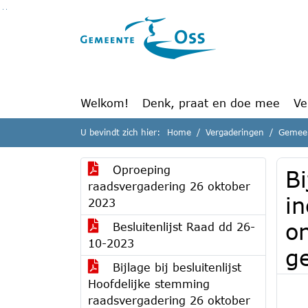
Ga naar de inhoud van deze pagina
Ga naar het zoeken
Ga naar het menu
Welkom!
Denk, praat en doe mee
Ve
U bevindt zich hier:
Home
Vergaderingen
Gemeen
Oproeping
B
raadsvergadering 26 oktober
in
2023
o
Besluitenlijst Raad dd 26-
10-2023
g
Bijlage bij besluitenlijst
Hoofdelijke stemming
raadsvergadering 26 oktober