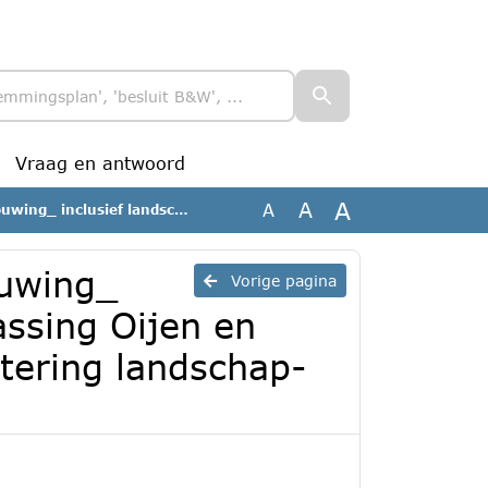
Vraag en antwoord
A
A
A
n en onderbouwing kwaliteitsverbetering landschap-gecomprimeerd
ouwing_
Vorige pagina
assing Oijen en
tering landschap-