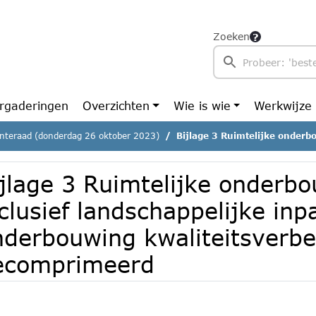
Zoeken
rgaderingen
Overzichten
Wie is wie
Werkwijze
teraad (donderdag 26 oktober 2023)
Bijlage 3 Ruimtelijke onderbouwing_ inclusief landschappelijke inpassing Oije
ijlage 3 Ruimtelijke onderb
clusief landschappelijke inp
nderbouwing kwaliteitsverbe
ecomprimeerd