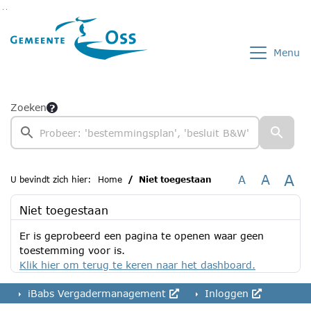
Ga naar de inhoud van deze pagina
Ga naar het zoeken
Ga naar het menu
Menu
Zoeken
A
A
A
U bevindt zich hier:
Home
Niet toegestaan
Niet toegestaan
Er is geprobeerd een pagina te openen waar geen
toestemming voor is.
Klik hier om terug te keren naar het dashboard.
iBabs Vergadermanagement
Inloggen