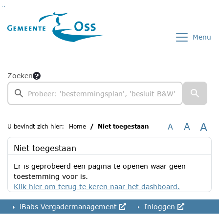
Ga naar de inhoud van deze pagina
Ga naar het zoeken
Ga naar het menu
Menu
Zoeken
A
A
A
U bevindt zich hier:
Home
Niet toegestaan
Niet toegestaan
Er is geprobeerd een pagina te openen waar geen
toestemming voor is.
Klik hier om terug te keren naar het dashboard.
iBabs Vergadermanagement
Inloggen