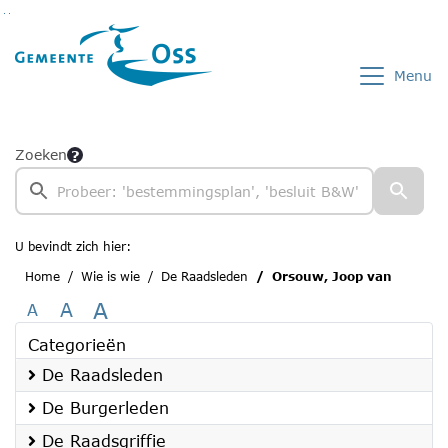
Ga naar de inhoud van deze pagina
Ga naar het zoeken
Ga naar het menu
Menu
Zoeken
U bevindt zich hier:
Home
Wie is wie
De Raadsleden
Orsouw, Joop van
A
A
A
Categorieën
De Raadsleden
De Burgerleden
De Raadsgriffie