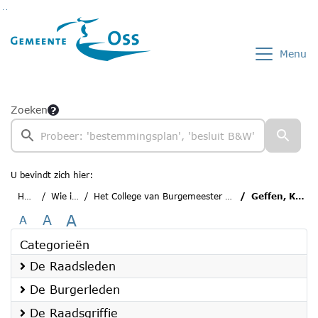
Ga naar de inhoud van deze pagina
Ga naar het zoeken
Ga naar het menu
Menu
Zoeken
U bevindt zich hier:
Home
Wie is wie
Het College van Burgemeester en Wethouders
Geffen, Kees van
A
A
A
Categorieën
De Raadsleden
De Burgerleden
De Raadsgriffie