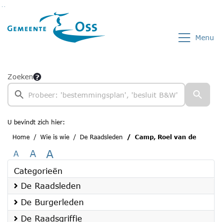
Ga naar de inhoud van deze pagina
Ga naar het zoeken
Ga naar het menu
Menu
Zoeken
U bevindt zich hier:
Home
Wie is wie
De Raadsleden
Camp, Roel van de
A
A
A
Categorieën
De Raadsleden
De Burgerleden
De Raadsgriffie