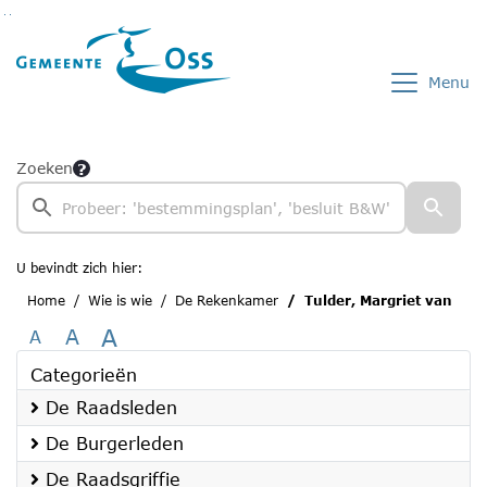
Ga naar de inhoud van deze pagina
Ga naar het zoeken
Ga naar het menu
Menu
Zoeken
U bevindt zich hier:
Home
Wie is wie
De Rekenkamer
Tulder, Margriet van
A
A
A
Categorieën
De Raadsleden
De Burgerleden
De Raadsgriffie